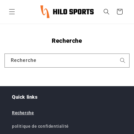
et
passer
Panier
au
contenu
Recherche
Recherche
Quick links
Recherche
politique de confidentialité