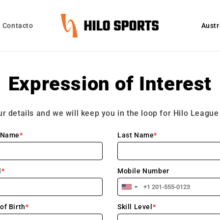
P
Contacto
a
í
s
Expression of Interest
/
r
e
our details and we will keep you in the loop for Hilo Leagu
g
i
ó
n